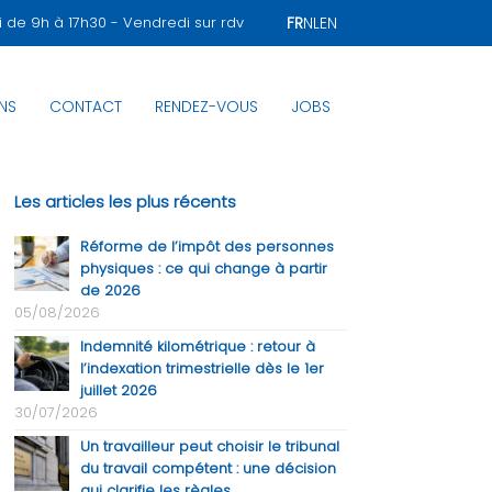
i de 9h à 17h30 - Vendredi sur rdv
FR
NL
EN
ENS
CONTACT
RENDEZ-VOUS
JOBS
Les articles les plus récents
Réforme de l’impôt des personnes
physiques : ce qui change à partir
de 2026
05/08/2026
Indemnité kilométrique : retour à
l’indexation trimestrielle dès le 1er
juillet 2026
30/07/2026
Un travailleur peut choisir le tribunal
du travail compétent : une décision
qui clarifie les règles