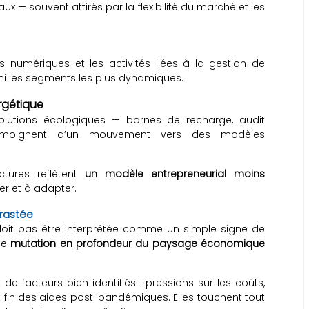
ux — souvent attirés par la flexibilité du marché et les
es numériques et les activités liées à la gestion de
mi les segments les plus dynamiques.
ergétique
 solutions écologiques — bornes de recharge, audit
, témoignent d’un mouvement vers des modèles
ctures reflètent
un modèle entrepreneurial moins
cer et à adapter.
trastée
ne doit pas être interprétée comme un simple signe de
une
mutation en profondeur du paysage économique
 de facteurs bien identifiés : pressions sur les coûts,
et fin des aides post-pandémiques. Elles touchent tout