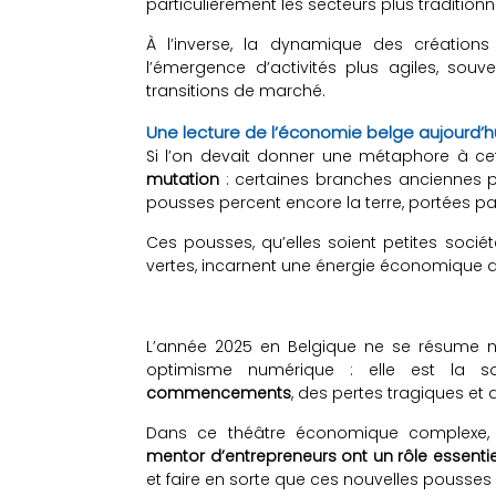
particulièrement les secteurs plus traditionne
À l’inverse, la dynamique des création
l’émergence d’activités plus agiles, souv
transitions de marché.
Une lecture de l’économie belge aujourd’h
Si l’on devait donner une métaphore à cett
mutation
: certaines branches anciennes pl
pousses percent encore la terre, portées par
Ces pousses, qu’elles soient petites socié
vertes, incarnent une énergie économique qu
L’année 2025 en Belgique ne se résume ni à
optimisme numérique : elle est l
commencements
, des pertes tragiques et 
Dans ce théâtre économique complexe
mentor d’entrepreneurs ont un rôle essentie
et faire en sorte que ces nouvelles pousses 