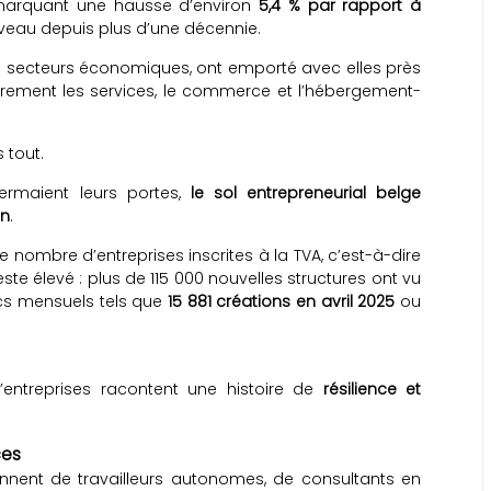
marquant une hausse d’environ
5,4 % par rapport à
iveau depuis plus d’une décennie.
les secteurs économiques, ont emporté avec elles près
lièrement les services, le commerce et l’hébergement-
 tout.
ermaient leurs portes,
le sol entrepreneurial belge
on
.
 le nombre d’entreprises inscrites à la TVA, c’est-à-dire
ste élevé : plus de 115 000 nouvelles structures ont vu
ics mensuels tels que
15 881 créations en avril 2025
ou
d’entreprises racontent une histoire de
résilience et
ces
nnent de travailleurs autonomes, de consultants en