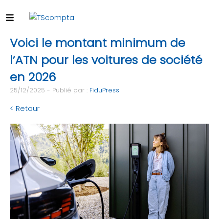
Voici le montant minimum de
l’ATN pour les voitures de société
en 2026
25/12/2025 - Publié par :
FiduPress
< Retour