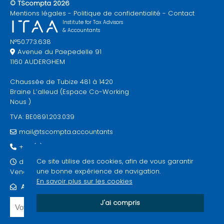
© TScompta 2026
Mentions légales
Politique de confidentialité
Contact
Institute for Tax Advisors
& Accountants
N°50.773.638
Avenue du Paepedelle 91
1160 AUDERGHEM
Chaussée de Tubize 481 à 1420
Braine L’alleud (Espace Co-Working
Nous )
TVA: BE0891.203.039
mail@tscompta.accountants
+32 (0)2 733 90 93
Ce site utilise des cookies, afin de vous garantir
du lundi au jeudi de 9h à 17h30 -
une bonne expérience de navigation.
Vendredi sur rdv
En savoir plus sur les cookies
ABONNEZ-VOUS À NOTRE NEWSLETTER
J'ai compris